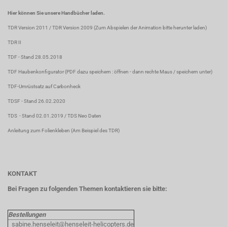
Hier können Sie unsere Handbücher laden.
TDR Version 2011
/
TDR Version 2009
(Zum Abspielen der Animation bitte herunter laden)
TDR II
TDF
- Stand 28.05.2018
TDF Haubenkonfigurator
(PDF dazu speichern : öffnen - dann rechte Maus / speichern unter)
TDF-Umrüstsatz auf Carbonheck
TDSF
- Stand 26.02.2020
TDS
- Stand 02.01.2019 /
TDS Neo Daten
Anleitung zum Folienkleben
(Am Beispiel des TDR)
KONTAKT
Bei Fragen zu folgenden Themen kontaktieren sie bitte:
Bestellungen
sabine.henseleit@henseleit-helicopters.de