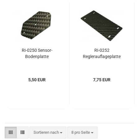
RI-0250 Sensor-
RI-0252
Bodenplatte
Reglerauflageplatte
5,50 EUR
7,75 EUR
Sortieren nach
pro Seite
Sortieren nach
8 pro Seite