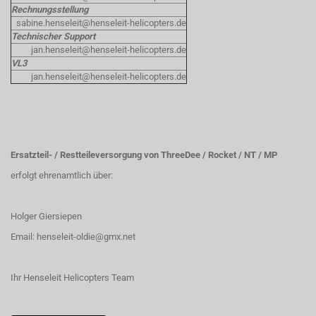
Rechnungsstellung
sabine.henseleit@henseleit-helicopters.de
Technischer Support
jan.henseleit@henseleit-helicopters.de
VL3
jan.henseleit@henseleit-helicopters.de
Ersatzteil- / Restteileversorgung von ThreeDee / Rocket / NT / MP
erfolgt ehrenamtlich über:
Holger Giersiepen
Email:
henseleit-oldie@gmx.net
Ihr Henseleit Helicopters Team