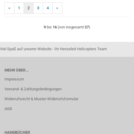
«
1
2
3
4
»
9
bis
16
(von insgesamt
27
)
Viel Spaß auf unserer Website - Ihr Henseleit Helicopters Team
MEHR ÜBER...
Impressum
Versand- & Zahlungsbedingungen
Widerrufsrecht & Muster-Widerrufsformular
AGB
HANDBÜCHER