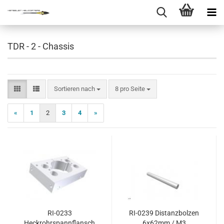
TDR - 2 - Chassis
Sortieren nach
pro Seite
Sortieren nach
8 pro Seite
«
1
2
3
4
»
RI-0233
RI-0239 Distanzbolzen
Heckrohrspannflansch
6x62mm / M3