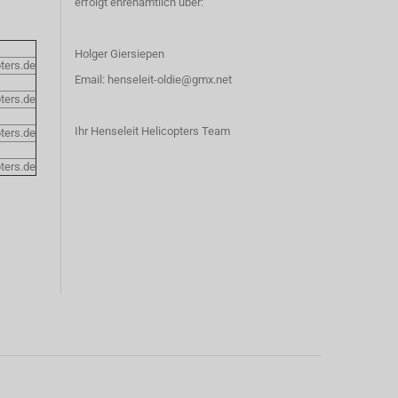
erfolgt ehrenamtlich über:
Holger Giersiepen
ters.de
Email:
henseleit-oldie@gmx.net
ters.de
Ihr Henseleit Helicopters Team
ters.de
ters.de