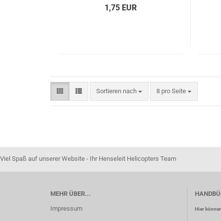
1,75 EUR
Sortieren nach
pro Seite
Sortieren nach
8 pro Seite
Viel Spaß auf unserer Website - Ihr Henseleit Helicopters Team
MEHR ÜBER...
HANDBÜ
Impressum
Hier können