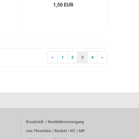
1,50 EUR
«
1
2
3
4
»
Ersatzteil- / Restteileversorgung
von ThreeDee / Rocket / NT / MP