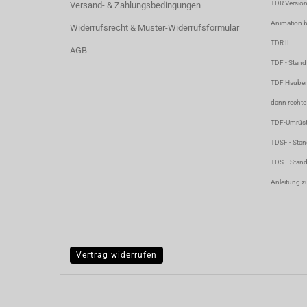
TDR Versio
Versand- & Zahlungsbedingungen
Animation bi
Widerrufsrecht & Muster-Widerrufsformular
TDR II
AGB
TDF
- Stan
TDF Hauben
dann rechte
TDF-Umrüst
TDSF
- Sta
TDS
- Stan
Anleitung z
Vertrag widerrufen