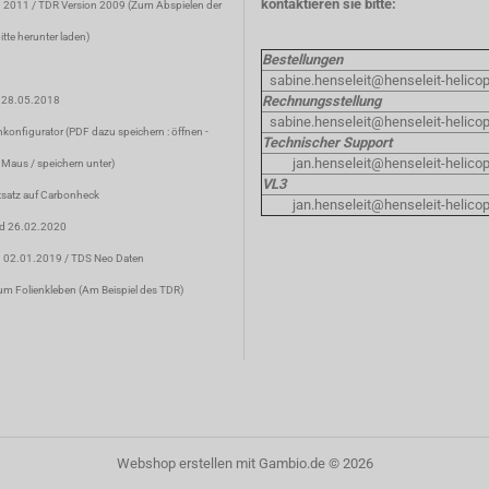
kontaktieren sie bitte:
n 2011
/
TDR Version 2009
(Zum Abspielen der
tte herunter laden)
Bestellungen
sabine.henseleit@henseleit-helicop
Rechnungsstellung
d 28.05.2018
sabine.henseleit@henseleit-helicop
konfigurator
(PDF dazu speichern : öffnen -
Technischer Support
jan.henseleit@henseleit-helicop
 Maus / speichern unter)
VL3
satz auf Carbonheck
jan.henseleit@henseleit-helicop
nd 26.02.2020
d 02.01.2019 /
TDS Neo Daten
um Folienkleben
(Am Beispiel des TDR)
Webshop erstellen
mit Gambio.de © 2026