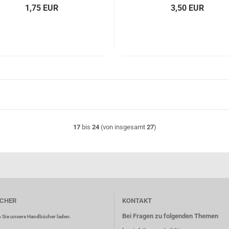
1,75 EUR
3,50 EUR
17
bis
24
(von insgesamt
27
)
CHER
KONTAKT
Bei Fragen zu folgenden Themen
 Sie unsere Handbücher laden.