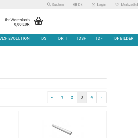
Suchen
DE
Login
Merkzettel
Ihr Warenkorb
0,00 EUR
VL3- EVOLUTION
TDS
TDR II
TDSF
TDF
TDF BILDER
otorkopf
hassis
onstige Teile
otorwelleneinheit
«
1
2
3
4
»
eneinheit
nlenkung &
gung
Motorbefestigung
nahme und