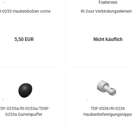
Riemenumlen
TDR - 9 - Heckrotorgetriebe
TDR II - 9 - H
I-0253 Haubenbolzen vorne
RI-2xxx Verbindungselemen
lager
5,50 EUR
Nicht käuflich
chlager
llager
TDF-0253a/RI-0253a/TDSF-
TDF-0336/RI-0236
0253a Gummipuffer
Haubenbefestigungsnippe