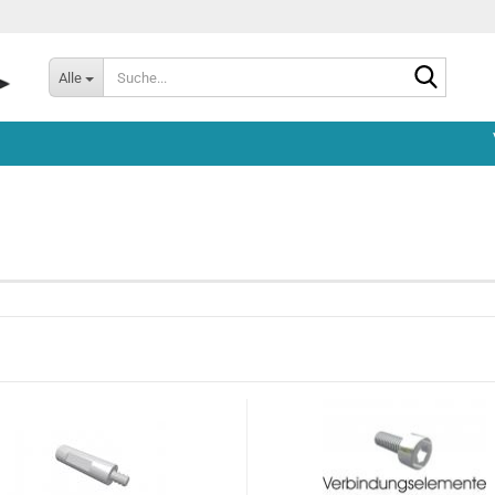
Suche...
Alle
 1 - Rotorkopf
TDR - 1 - Rotorkopf
TDR II - 1 - R
 2 - Chassis
TDR - 2 - Chassis
TDR II - 2 - C
 3 - Sonstige Teile
TDR - 3 - Sonstige Teile
TDR II - 3 - S
 4 - Rotorwelleneinheit
TDR - 4 - Rotorwelleneinheit
TDR II - 4 - R
 6 - Anlenkung &
TDR - 5 -
TDR II - 5 -
obefestigung
Zwischenwelleneinheit
Zwischenwell
 7 - Motorbefestigung
TDR - 6 - Anlenkung &
TDR II - 6 - A
Servobefestigung
Servobefesti
 8 - Heckrohraufnahme
Riemenumlenkung
TDR - 7 - Motorbefestigung
TDR II - 7 - 
 9 - Heckrotorgetriebe
TDR - 8 - Heckrohraufnahme
TDR II - 8 -
und Riemenumlenkung
Heckrohrauf