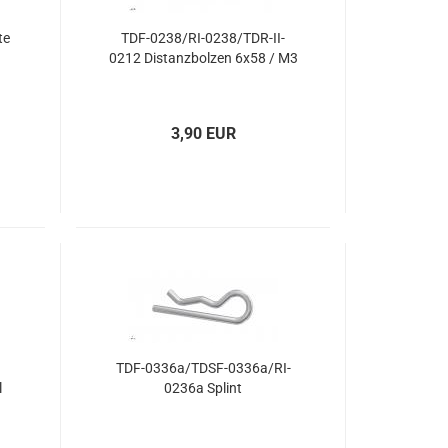
kung
eckrotorgetriebe
te
TDF-0238/RI-0238/TDR-II-
0212 Distanzbolzen 6x58 / M3
3,90 EUR
TDF-0336a/TDSF-0336a/RI-
l
0236a Splint