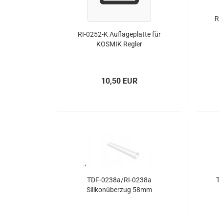
TDSF - 9 - Heckrotorgetriebe
R
RI-0252-K Auflageplatte für
KOSMIK Regler
Innensechskant-Schrauben
Axial
Kreuzschlitz-Schrauben
Flans
10,50 EUR
Linsenkopf-Schrauben
Radia
Maden-Schraube
Muttern
Scheiben
Schlitz-Schrauben
Senkkopf-Schrauben
Sonstiges
TDF-0238a/RI-0238a
Silikonüberzug 58mm