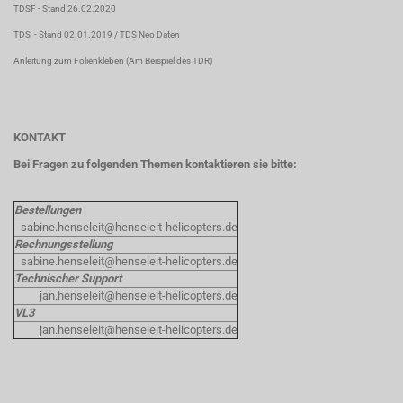
TDSF
- Stand 26.02.2020
TDS
- Stand 02.01.2019 /
TDS Neo Daten
Anleitung zum Folienkleben
(Am Beispiel des TDR)
KONTAKT
Bei Fragen zu folgenden Themen kontaktieren sie bitte:
Bestellungen
sabine.henseleit@henseleit-helicopters.de
Rechnungsstellung
sabine.henseleit@henseleit-helicopters.de
Technischer Support
jan.henseleit@henseleit-helicopters.de
VL3
jan.henseleit@henseleit-helicopters.de