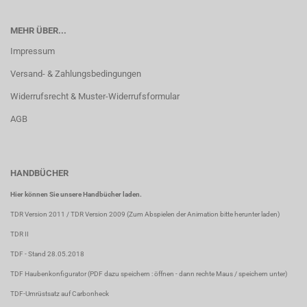
MEHR ÜBER...
Impressum
Versand- & Zahlungsbedingungen
Widerrufsrecht & Muster-Widerrufsformular
AGB
HANDBÜCHER
Hier können Sie unsere Handbücher laden.
TDR Version 2011
/
TDR Version 2009
(Zum Abspielen der Animation bitte herunter laden)
TDR II
TDF
- Stand 28.05.2018
TDF Haubenkonfigurator
(PDF dazu speichern : öffnen - dann rechte Maus / speichern unter)
TDF-Umrüstsatz auf Carbonheck