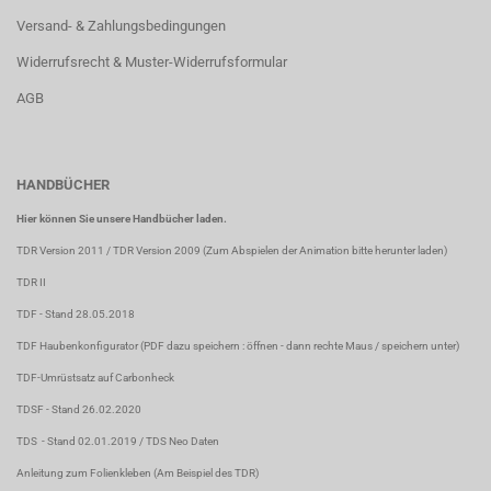
Versand- & Zahlungsbedingungen
Widerrufsrecht & Muster-Widerrufsformular
AGB
HANDBÜCHER
Hier können Sie unsere Handbücher laden.
TDR Version 2011
/
TDR Version 2009
(Zum Abspielen der Animation bitte herunter laden)
TDR II
TDF
- Stand 28.05.2018
TDF Haubenkonfigurator
(PDF dazu speichern : öffnen - dann rechte Maus / speichern unter)
TDF-Umrüstsatz auf Carbonheck
TDSF
- Stand 26.02.2020
TDS
- Stand 02.01.2019 /
TDS Neo Daten
Anleitung zum Folienkleben
(Am Beispiel des TDR)