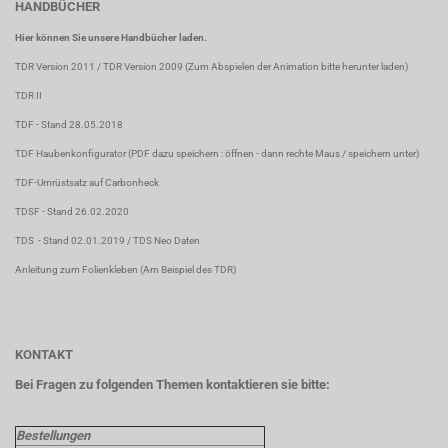
HANDBÜCHER
Hier können Sie unsere Handbücher laden.
TDR Version 2011
/
TDR Version 2009
(Zum Abspielen der Animation bitte herunter laden)
TDR II
TDF
- Stand 28.05.2018
TDF Haubenkonfigurator
(PDF dazu speichern : öffnen - dann rechte Maus / speichern unter)
TDF-Umrüstsatz auf Carbonheck
TDSF
- Stand 26.02.2020
TDS
- Stand 02.01.2019 /
TDS Neo Daten
Anleitung zum Folienkleben
(Am Beispiel des TDR)
KONTAKT
Bei Fragen zu folgenden Themen kontaktieren sie bitte:
Bestellungen