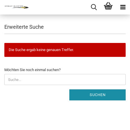
Erweiterte Suche
Die Suche ergab keine genauen Treffer.
MÖCHTEN
Möchten Sie noch einmal suchen?
SIE
NOCH
EINMAL
SUCHEN?
SUCHEN