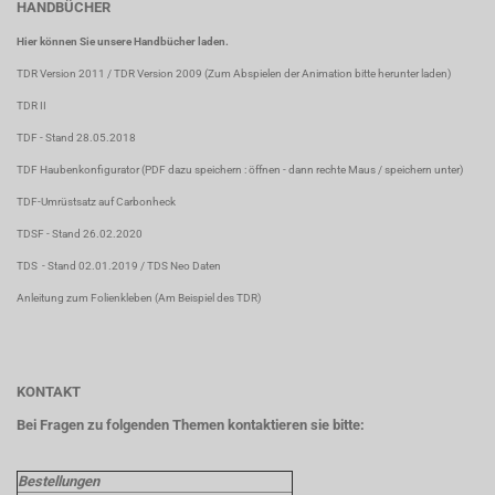
HANDBÜCHER
Hier können Sie unsere Handbücher laden.
TDR Version 2011
/
TDR Version 2009
(Zum Abspielen der Animation bitte herunter laden)
TDR II
TDF
- Stand 28.05.2018
TDF Haubenkonfigurator
(PDF dazu speichern : öffnen - dann rechte Maus / speichern unter)
TDF-Umrüstsatz auf Carbonheck
TDSF
- Stand 26.02.2020
TDS
- Stand 02.01.2019 /
TDS Neo Daten
Anleitung zum Folienkleben
(Am Beispiel des TDR)
KONTAKT
Bei Fragen zu folgenden Themen kontaktieren sie bitte:
Bestellungen