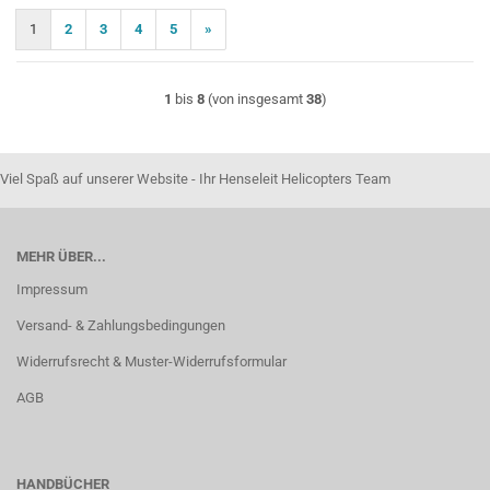
1
2
3
4
5
»
1
bis
8
(von insgesamt
38
)
Viel Spaß auf unserer Website - Ihr Henseleit Helicopters Team
MEHR ÜBER...
Impressum
Versand- & Zahlungsbedingungen
Widerrufsrecht & Muster-Widerrufsformular
AGB
HANDBÜCHER