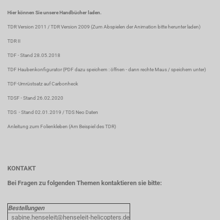
Hier können Sie unsere Handbücher laden.
TDR Version 2011
/
TDR Version 2009
(Zum Abspielen der Animation bitte herunter laden)
TDR II
TDF
- Stand 28.05.2018
TDF Haubenkonfigurator
(PDF dazu speichern : öffnen - dann rechte Maus / speichern unter)
TDF-Umrüstsatz auf Carbonheck
TDSF
- Stand 26.02.2020
TDS
- Stand 02.01.2019 /
TDS Neo Daten
Anleitung zum Folienkleben
(Am Beispiel des TDR)
KONTAKT
Bei Fragen zu folgenden Themen kontaktieren sie bitte:
Bestellungen
sabine.henseleit@henseleit-helicopters.de