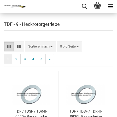
TDF - 9 - Heckrotorgetriebe
Sortieren nach
pro Seite
Sortieren nach
8 pro Seite
1
2
3
4
5
»
TDF / TDSF / TDR-II-
TDF / TDSF / TDR-II-
0920a Passscheibe
0920b Passscheibe