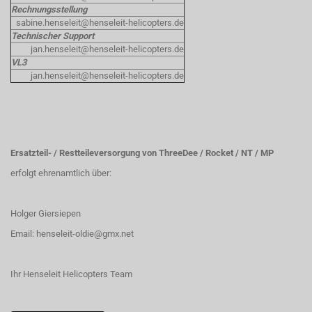
Rechnungsstellung
sabine.henseleit@henseleit-helicopters.de
Technischer Support
jan.henseleit@henseleit-helicopters.de
VL3
jan.henseleit@henseleit-helicopters.de
Ersatzteil- / Restteileversorgung von ThreeDee / Rocket / NT / MP
erfolgt ehrenamtlich über:
Holger Giersiepen
Email:
henseleit-oldie@gmx.net
Ihr Henseleit Helicopters Team