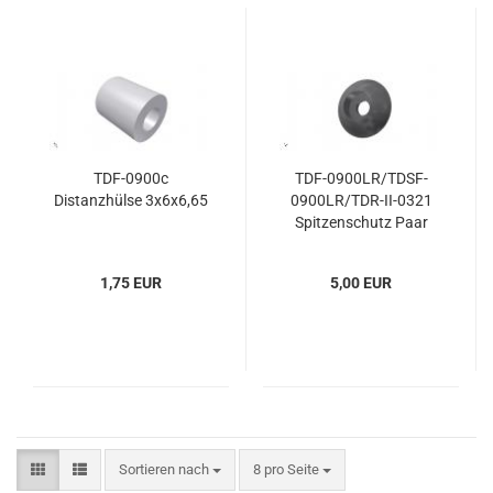
TDF-0900c
TDF-0900LR/TDSF-
Distanzhülse 3x6x6,65
0900LR/TDR-II-0321
Spitzenschutz Paar
1,75 EUR
5,00 EUR
Sortieren nach
pro Seite
Sortieren nach
8 pro Seite