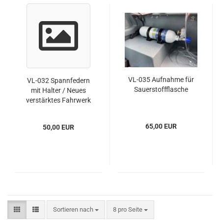
VL-035 Aufnahme für
VL-032 Spannfedern
Sauerstoffflasche
mit Halter / Neues
verstärktes Fahrwerk
65,00 EUR
50,00 EUR
Sortieren nach
pro Seite
Sortieren nach
8 pro Seite