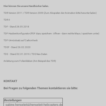
Hier können Sie unsere Handbücher laden.
TDR Version 2011
/
TDR Version 2009
(Zum Abspielen der Animation bitte herunter laden)
TDR II
TDF
- Stand 28.05.2018
TDF Haubenkonfigurator
(PDF dazu speichern : öffnen - dann rechte Maus / speichern unter)
TDF-Umrüstsatz auf Carbonheck
TDSF
- Stand 26.02.2020
TDS
- Stand 02.01.2019 /
TDS Neo Daten
Anleitung zum Folienkleben
(Am Beispiel des TDR)
KONTAKT
Bei Fragen zu folgenden Themen kontaktieren sie bitte:
Bestellungen
sabine.henseleit@henseleit-helicopters.de