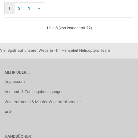
1
2
3
»
1
bis
8
(von insgesamt
22
)
Viel Spaß auf unserer Website - Ihr Henseleit Helicopters Team
MEHR ÜBER...
Impressum
Versand- & Zahlungsbedingungen
Widerrufsrecht & Muster-Widerrufsformular
AGB
HANDBÜCHER