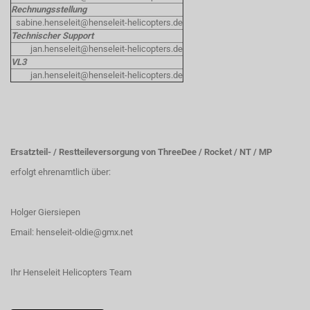
Rechnungsstellung
sabine.henseleit@henseleit-helicopters.de
Technischer Support
jan.henseleit@henseleit-helicopters.de
VL3
jan.henseleit@henseleit-helicopters.de
Ersatzteil- / Restteileversorgung von ThreeDee / Rocket / NT / MP
erfolgt ehrenamtlich über:
Holger Giersiepen
Email:
henseleit-oldie@gmx.net
Ihr Henseleit Helicopters Team