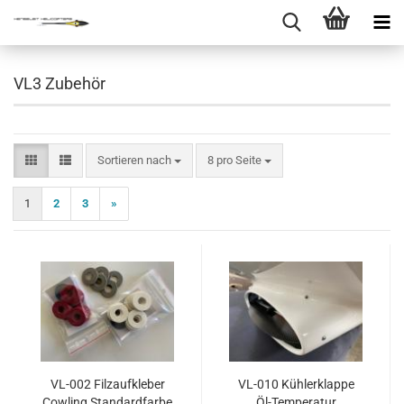
VL3 Zubehör
Sortieren nach
pro Seite
Sortieren nach
8 pro Seite
1
2
3
»
VL-002 Filzaufkleber
VL-010 Kühlerklappe
Cowling Standardfarbe
Öl-Temperatur