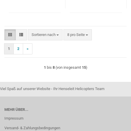
Sortieren nach
pro Seite
Sortieren nach
8 pro Seite
1
2
»
1
bis
8
(von insgesamt
15
)
Viel Spaß auf unserer Website - Ihr Henseleit Helicopters Team
MEHR ÜBER...
Impressum
Versand- & Zahlungsbedingungen