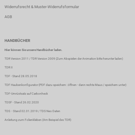
Widerrufsrecht & Muster-Widerrufsformular
AGB
HANDBÜCHER
Hier können Sie unsere Handbücher laden.
TDR Version 2011
/
TDR Version 2009
(Zum Abspielen der Animation bitte herunter laden)
TDR II
TDF
- Stand 28.05.2018
TDF Haubenkonfigurator
(PDF dazu speichern : öffnen - dann rechte Maus / speichern unter)
TDF-Umrüstsatz auf Carbonheck
TDSF
- Stand 26.02.2020
TDS
- Stand 02.01.2019 /
TDS Neo Daten
Anleitung zum Folienkleben
(Am Beispiel des TDR)