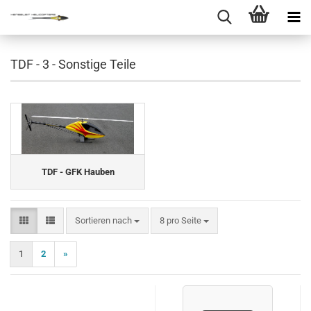
TDF - 3 - Sonstige Teile
TDF - GFK Hauben
Sortieren nach
pro Seite
Sortieren nach
8 pro Seite
1
2
»