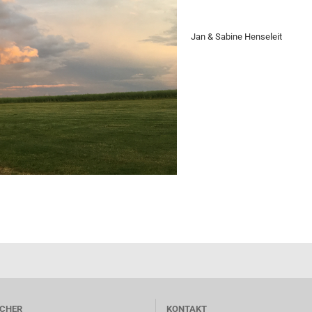
Riemenumlen
TDR - 9 - Heckrotorgetriebe
TDR II - 9 - H
Jan & Sabine Henseleit
lager
chlager
llager
CHER
KONTAKT