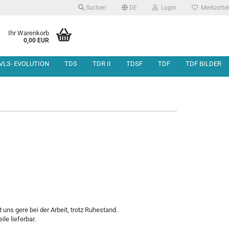
Suchen
DE
Login
Merkzettel
Ihr Warenkorb
0,00 EUR
VL3- EVOLUTION
TDS
TDR II
TDSF
TDF
TDF BILDER
otorkopf
hassis
onstige Teile
otorwelleneinheit
eneinheit
nlenkung &
gung
Motorbefestigung
uns gere bei der Arbeit, trotz Ruhestand.
ile lieferbar.
nahme und