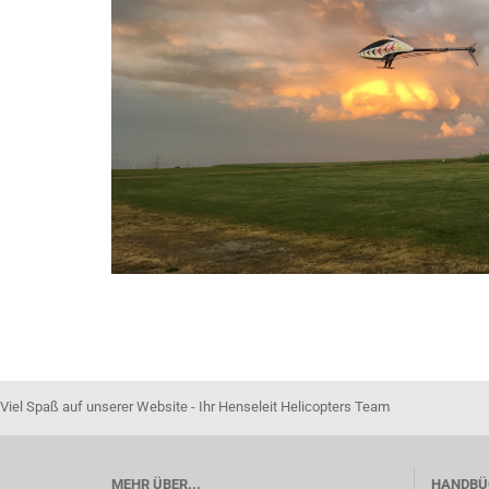
TDSF - 9 - Heckrotorgetriebe
Innensechskant-Schrauben
Axial
Kreuzschlitz-Schrauben
Flans
Linsenkopf-Schrauben
Radia
Maden-Schraube
Muttern
Scheiben
Schlitz-Schrauben
Senkkopf-Schrauben
Sonstiges
Viel Spaß auf unserer Website - Ihr Henseleit Helicopters Team
MEHR ÜBER...
HANDBÜ