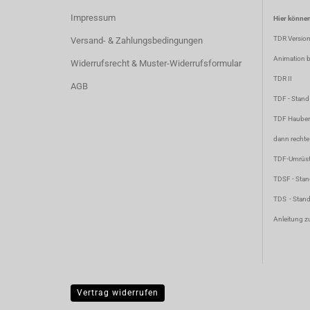
Impressum
Hier können
TDR Versio
Versand- & Zahlungsbedingungen
Animation bi
Widerrufsrecht & Muster-Widerrufsformular
TDR II
AGB
TDF
- Stan
TDF Hauben
dann rechte
TDF-Umrüst
TDSF
- Sta
TDS
- Stan
Anleitung z
Vertrag widerrufen