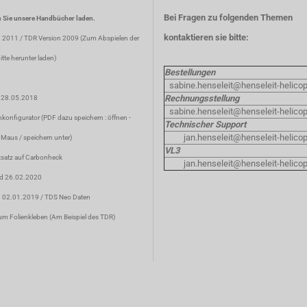
Bei Fragen zu folgenden Themen
 Sie unsere Handbücher laden.
kontaktieren sie bitte:
n 2011
/
TDR Version 2009
(Zum Abspielen der
tte herunter laden)
Bestellungen
sabine.henseleit@henseleit-helicop
Rechnungsstellung
d 28.05.2018
sabine.henseleit@henseleit-helicop
konfigurator
(PDF dazu speichern : öffnen -
Technischer Support
jan.henseleit@henseleit-helicop
 Maus / speichern unter)
VL3
satz auf Carbonheck
jan.henseleit@henseleit-helicop
nd 26.02.2020
d 02.01.2019 /
TDS Neo Daten
um Folienkleben
(Am Beispiel des TDR)