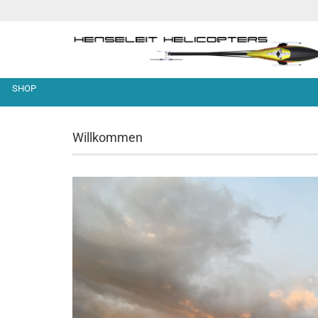
SHOP
Willkommen
TDSF - 0 - Baukästen und
TDF -
Antriebskomponenten
TDF -
TDSF - 1 - Rotorkopf
TDF -
TDSF - 2 - Chassis
TDF -
TDSF - 3 - Sonstige Teile
TDF -
TDSF - 4 - Rotorwelleneinheit
Serv
TDSF - 6 - Anlenkung &
TDF -
Servobefestigung
TDF -
TDSF - 7 - Ritzelwelle
und 
TDSF - 8 - Heckrohraufnahme
TDF -
und Riemenumlenkung