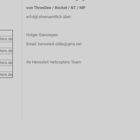
von ThreeDee / Rocket / NT / MP
erfolgt ehrenamtlich über:
Holger Giersiepen
ters.de
Email:
henseleit-oldie@gmx.net
ters.de
Ihr Henseleit Helicopters Team
ters.de
ters.de