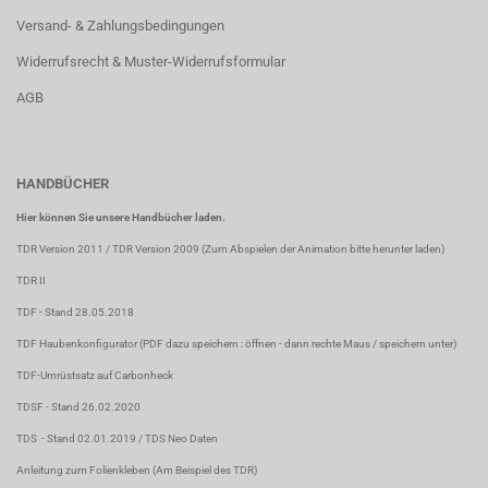
Versand- & Zahlungsbedingungen
Widerrufsrecht & Muster-Widerrufsformular
AGB
HANDBÜCHER
Hier können Sie unsere Handbücher laden.
TDR Version 2011
/
TDR Version 2009
(Zum Abspielen der Animation bitte herunter laden)
TDR II
TDF
- Stand 28.05.2018
TDF Haubenkonfigurator
(PDF dazu speichern : öffnen - dann rechte Maus / speichern unter)
TDF-Umrüstsatz auf Carbonheck
TDSF
- Stand 26.02.2020
TDS
- Stand 02.01.2019 /
TDS Neo Daten
Anleitung zum Folienkleben
(Am Beispiel des TDR)