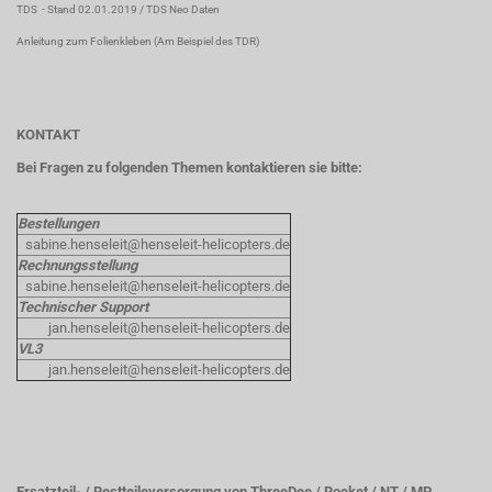
TDS
- Stand 02.01.2019 /
TDS Neo Daten
Anleitung zum Folienkleben
(Am Beispiel des TDR)
KONTAKT
Bei Fragen zu folgenden Themen kontaktieren sie bitte:
Bestellungen
sabine.henseleit@henseleit-helicopters.de
Rechnungsstellung
sabine.henseleit@henseleit-helicopters.de
Technischer Support
jan.henseleit@henseleit-helicopters.de
VL3
jan.henseleit@henseleit-helicopters.de
Ersatzteil- / Restteileversorgung von ThreeDee / Rocket / NT / MP