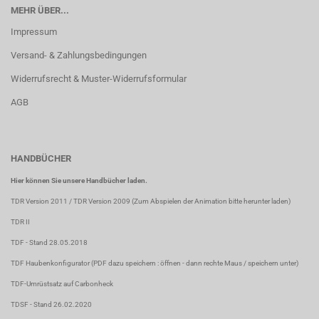
MEHR ÜBER...
Impressum
Versand- & Zahlungsbedingungen
Widerrufsrecht & Muster-Widerrufsformular
AGB
HANDBÜCHER
Hier können Sie unsere Handbücher laden.
TDR Version 2011
/
TDR Version 2009
(Zum Abspielen der Animation bitte herunter laden)
TDR II
TDF
- Stand 28.05.2018
TDF Haubenkonfigurator
(PDF dazu speichern : öffnen - dann rechte Maus / speichern unter)
TDF-Umrüstsatz auf Carbonheck
TDSF
- Stand 26.02.2020