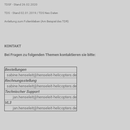
TDSF
- Stand 26.02.2020
TDS
- Stand 02.01.2019 /
TDS Neo Daten
Anleitung zum Folienkleben
(Am Beispiel des TDR)
KONTAKT
Bei Fragen zu folgenden Themen kontaktieren sie bitte:
Bestellungen
sabine.henseleit@henseleit-helicopters.de
Rechnungsstellung
sabine.henseleit@henseleit-helicopters.de
Technischer Support
jan.henseleit@henseleit-helicopters.de
VL3
jan.henseleit@henseleit-helicopters.de