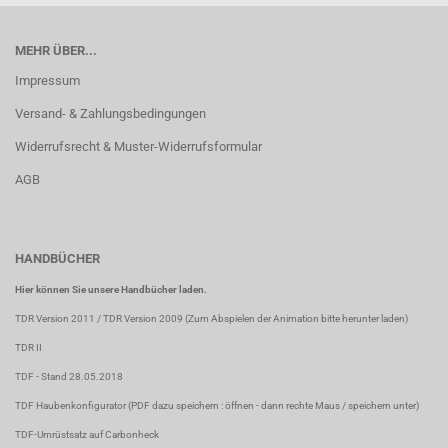
MEHR ÜBER...
Impressum
Versand- & Zahlungsbedingungen
Widerrufsrecht & Muster-Widerrufsformular
AGB
HANDBÜCHER
Hier können Sie unsere Handbücher laden.
TDR Version 2011
/
TDR Version 2009
(Zum Abspielen der Animation bitte herunter laden)
TDR II
TDF
- Stand 28.05.2018
TDF Haubenkonfigurator
(PDF dazu speichern : öffnen - dann rechte Maus / speichern unter)
TDF-Umrüstsatz auf Carbonheck