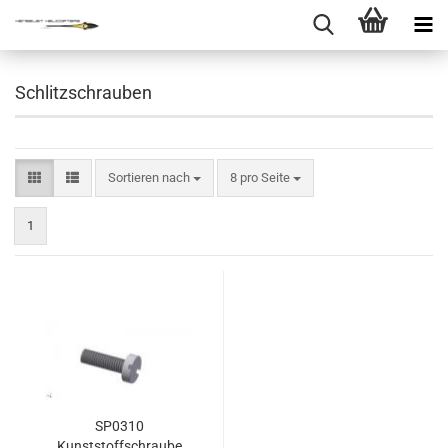
Schlitzschrauben
Sortieren nach
pro Seite
Sortieren nach
8 pro Seite
1
SP0310
Kunststoffschraube