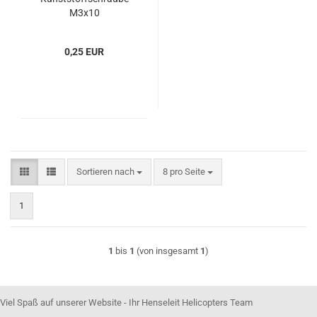
M3x10
0,25 EUR
Sortieren nach
pro Seite
Sortieren nach
8 pro Seite
1
1
bis
1
(von insgesamt
1
)
Viel Spaß auf unserer Website - Ihr Henseleit Helicopters Team