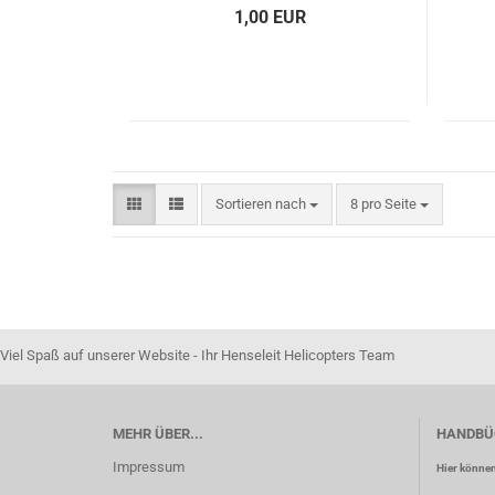
1,00 EUR
Sortieren nach
pro Seite
Sortieren nach
8 pro Seite
Viel Spaß auf unserer Website - Ihr Henseleit Helicopters Team
MEHR ÜBER...
HANDBÜ
Impressum
Hier können