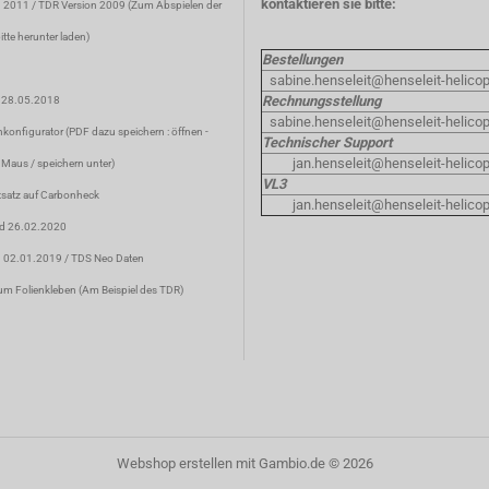
kontaktieren sie bitte:
n 2011
/
TDR Version 2009
(Zum Abspielen der
tte herunter laden)
Bestellungen
sabine.henseleit@henseleit-helicop
Rechnungsstellung
d 28.05.2018
sabine.henseleit@henseleit-helicop
konfigurator
(PDF dazu speichern : öffnen -
Technischer Support
jan.henseleit@henseleit-helicop
 Maus / speichern unter)
VL3
satz auf Carbonheck
jan.henseleit@henseleit-helicop
nd 26.02.2020
d 02.01.2019 /
TDS Neo Daten
um Folienkleben
(Am Beispiel des TDR)
Webshop erstellen
mit Gambio.de © 2026