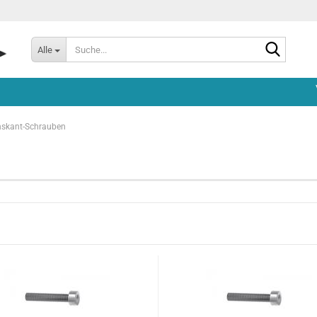
Suche...
Alle
hskant-Schrauben
 1 - Rotorkopf
TDR - 1 - Rotorkopf
TDR II - 1 - R
 2 - Chassis
TDR - 2 - Chassis
TDR II - 2 - C
 3 - Sonstige Teile
TDR - 3 - Sonstige Teile
TDR II - 3 - S
 4 - Rotorwelleneinheit
TDR - 4 - Rotorwelleneinheit
TDR II - 4 - R
 6 - Anlenkung &
TDR - 5 -
TDR II - 5 -
obefestigung
Zwischenwelleneinheit
Zwischenwell
 7 - Motorbefestigung
TDR - 6 - Anlenkung &
TDR II - 6 - A
Servobefestigung
Servobefesti
 8 - Heckrohraufnahme
Riemenumlenkung
TDR - 7 - Motorbefestigung
TDR II - 7 - 
 9 - Heckrotorgetriebe
TDR - 8 - Heckrohraufnahme
TDR II - 8 -
und Riemenumlenkung
Heckrohrauf