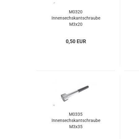
TDSF - 9 - Heckrotorgetriebe
M0320
Innensechskantschraube
M3x20
Innensechskant-Schrauben
Axial
0,50 EUR
Kreuzschlitz-Schrauben
Flans
Linsenkopf-Schrauben
Radia
Maden-Schraube
Muttern
Scheiben
Schlitz-Schrauben
Senkkopf-Schrauben
Sonstiges
M0335
Innensechskantschraube
M3x35