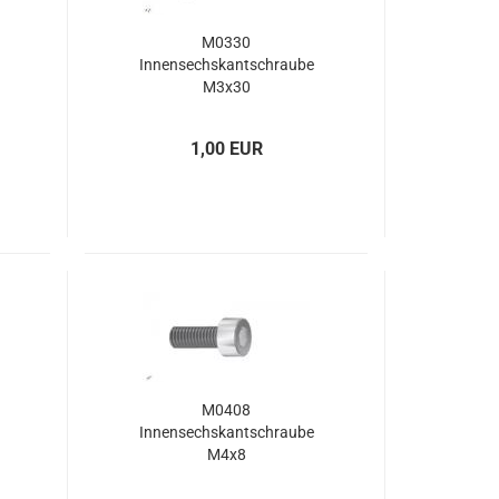
kung
eckrotorgetriebe
M0330
Innensechskantschraube
M3x30
1,00 EUR
M0408
Innensechskantschraube
M4x8