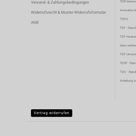
TDR Versio
Versand- & Zahlungsbedingungen
Animation bi
Widerrufsrecht & Muster-Widerrufsformular
TDR II
AGB
TDF
- Stan
TDF Hauben
dann rechte
TDF-Umrüst
TDSF
- Sta
TDS
- Stan
Anleitung z
Vertrag widerrufen