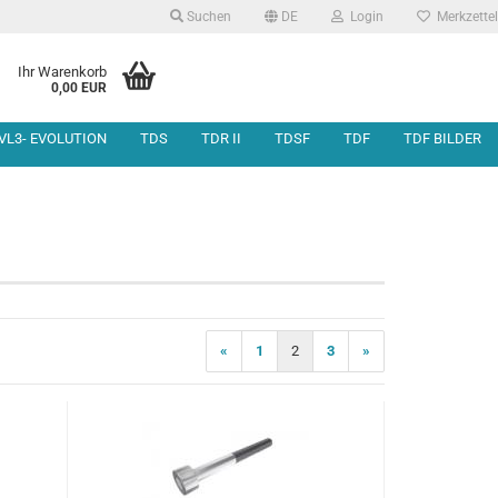
Suchen
DE
Login
Merkzettel
Ihr Warenkorb
0,00 EUR
VL3- EVOLUTION
TDS
TDR II
TDSF
TDF
TDF BILDER
otorkopf
hassis
onstige Teile
otorwelleneinheit
«
1
2
3
»
eneinheit
nlenkung &
gung
Motorbefestigung
nahme und