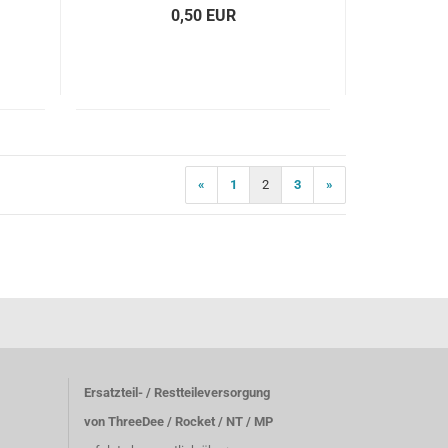
0,50 EUR
«
1
2
3
»
Ersatzteil- / Restteileversorgung
von ThreeDee / Rocket / NT / MP