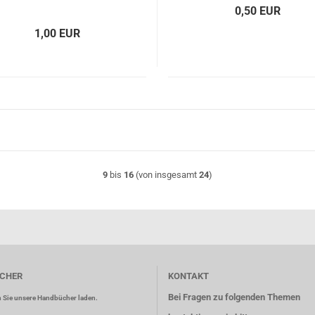
0,50 EUR
1,00 EUR
9
bis
16
(von insgesamt
24
)
CHER
KONTAKT
Bei Fragen zu folgenden Themen
 Sie unsere Handbücher laden.