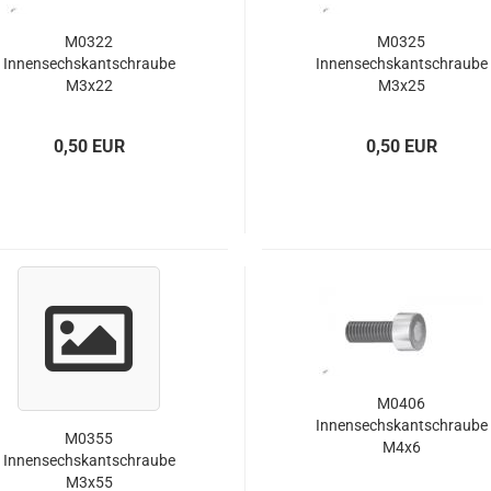
Riemenumlen
TDR - 9 - Heckrotorgetriebe
TDR II - 9 - H
M0322
M0325
Innensechskantschraube
Innensechskantschraube
M3x22
M3x25
lager
0,50 EUR
0,50 EUR
chlager
llager
M0406
Innensechskantschraube
M0355
M4x6
Innensechskantschraube
M3x55