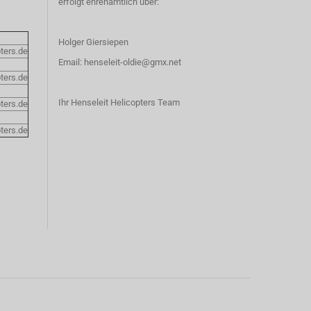
erfolgt ehrenamtlich über:
Holger Giersiepen
ters.de
Email:
henseleit-oldie@gmx.net
ters.de
Ihr Henseleit Helicopters Team
ters.de
ters.de